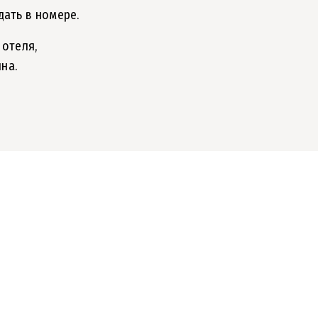
ать в номере.
 отеля,
на.