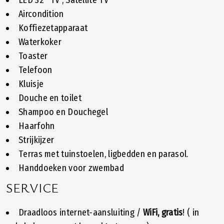
LED 32'' TV , Satellite TV
Aircondition
Koffiezetapparaat
Waterkoker
Toaster
Telefoon
Kluisje
Douche en toilet
Shampoo en Douchegel
Haarfohn
Strijkijzer
Τerras met tuinstoelen, ligbedden en parasol.
Handdoeken voor zwembad
SERVICE
Draadloos internet-aansluiting /
WiFi, gratis
! ( in